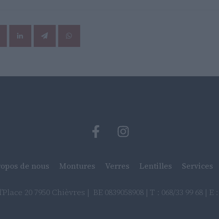
ropos de nous
Montures
Verres
Lentilles
Services
Place 20 7950 Chièvres | BE 0839058908 | T : 068/33 99 68 | E 