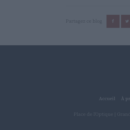
Partagez ce blog
Accueil
À p
Place de l’Optique | Grand’