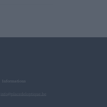
Informations
:
info@placedeloptique.be