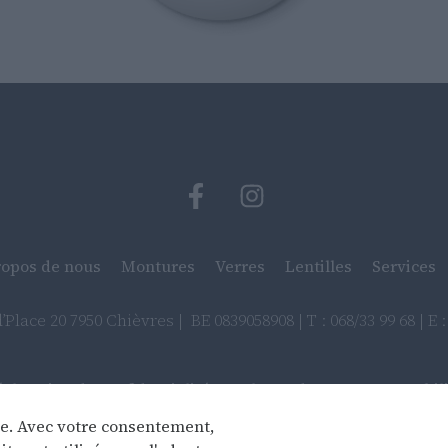
ropos de nous
Montures
Verres
Lentilles
Services
Place 20 7950 Chièvres | BE 0839058908 | T : 068/33 99 68 | E 
claration de confidentialité
Clause de non-responsabili
ite. Avec votre consentement,
Webdesign by Optic Libre