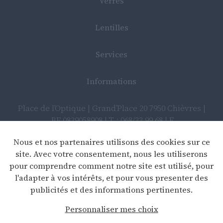
Verres
Lentilles
Services
Informations
Place de l’Optique | Grand’Place 20 7950 Chièvres |
BE 0839058908 | T : 068/33 99 68 | E
:
info@placedeloptique.be
Nous et nos partenaires utilisons des cookies sur ce
site. Avec votre consentement, nous les utiliserons
pour comprendre comment notre site est utilisé, pour
Déclaration de confidentialité
l'adapter à vos intérêts, et pour vous presenter des
publicités et des informations pertinentes.
Clause de non-responsabilité
Personnaliser mes choix
Webdesign by Optic Libre