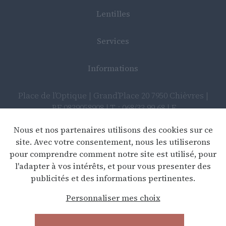
Lentilles
Services
Informations
Place de l’Optique | Grand’Place 20 7950 Chièvres |
BE 0839058908 | T : 068/33 99 68 | E
:
info@placedeloptique.be
Nous et nos partenaires utilisons des cookies sur ce
site. Avec votre consentement, nous les utiliserons
pour comprendre comment notre site est utilisé, pour
Déclaration de confidentialité
l'adapter à vos intérêts, et pour vous presenter des
publicités et des informations pertinentes.
Clause de non-responsabilité
Personnaliser mes choix
Webdesign by Optic Libre